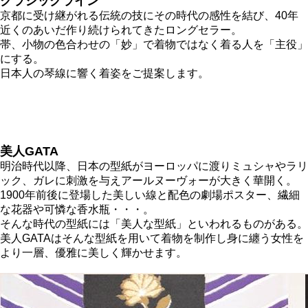
クラシックライン
京都に受け継がれる伝統の技にその時代の感性を結び、40年
近くのあいだ作り続けられてきたロングセラー。
帯、小物の色合わせの「妙」で着物ではなく着る人を「主役」
にする。
日本人の琴線に響く着姿をご提案します。
美人GATA
明治時代以降、日本の型紙がヨーロッパに渡りミュシャやラリ
ック、ガレに刺激を与えアールヌーヴォーが大きく華開く。
1900年前後に登場した美しい線と配色の劇場ポスター、繊細
な花器や可憐な香水瓶・・・。
そんな時代の型紙には「美人な型紙」といわれるものがある。
美人GATAはそんな型紙を用いて着物を制作し身に纏う女性を
より一層、優雅に美しく輝かせます。