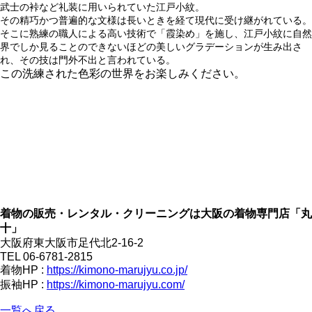
武士の裃など礼装に用いられていた江戸小紋。
その精巧かつ普遍的な文様は長いときを経て現代に受け継がれている。
そこに熟練の職人による高い技術で「霞染め」を施し、江戸小紋に自然
界でしか見ることのできないほどの美しいグラデーションが生み出さ
れ、その技は門外不出と言われている。
この洗練された色彩の世界をお楽しみください。
着物の販売・レンタル・クリーニングは大阪の着物専門店「丸
十」
大阪府東大阪市足代北2-16-2
TEL 06-6781-2815
着物HP :
https://kimono-marujyu.co.jp/
振袖HP :
https://kimono-marujyu.com/
一覧へ戻る