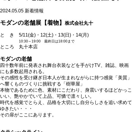
2024.05.05
新着情報
モダンの老舗展【着物】
株式会社丸十
と き 5/11(金)・12(土)・13(日)・14(月)
10:30～19:00 最終日は18:00まで
ところ 丸十本店
モダンの老舗
四十数年前に発表され舞台衣装などを手がけTV、雑誌、映画
にも多数起用される。
その感性を受け継ぎ日本人が生まれながらに持つ感覚「美質」
へ響くものづくりに挑戦する「樹華屋」
本物であるために色、素材にこだわり、身震いするほどかっこ
いい、艶やかでいて上品、可憐で凛々しい。
時代を感覚でとらえ、品格を大切にし自分らしさを追い求めて
ゆきたい・・・
その扉がここにあります。