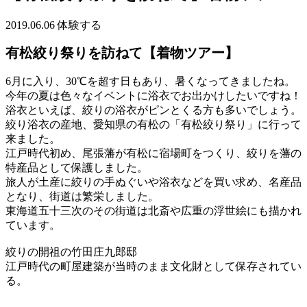
2019.06.06
体験する
有松絞り祭りを訪ねて【着物ツアー】
6月に入り、30℃を超す日もあり、暑くなってきましたね。
今年の夏は色々なイベントに浴衣でお出かけしたいですね！
浴衣といえば、絞りの浴衣がピンとくる方も多いでしょう。
絞り浴衣の産地、愛知県の有松の「有松絞り祭り」に行って
来ました。
江戸時代初め、尾張藩が有松に宿場町をつくり、絞りを藩の
特産品として保護しました。
旅人が土産に絞りの手ぬぐいや浴衣などを買い求め、名産品
となり、街道は繁栄しました。
東海道五十三次のその街道は北斎や広重の浮世絵にも描かれ
ています。
絞りの開祖の竹田庄九郎邸
江戸時代の町屋建築が当時のまま文化財として保存されてい
る。