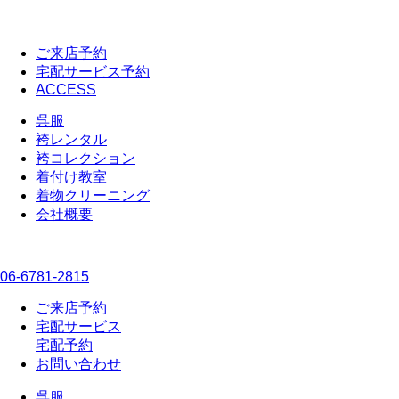
ご来店予約
宅配サービス予約
ACCESS
呉服
袴レンタル
袴コレクション
着付け教室
着物クリーニング
会社概要
06-6781-2815
ご来店予約
宅配サービス
宅配予約
お問い合わせ
呉服