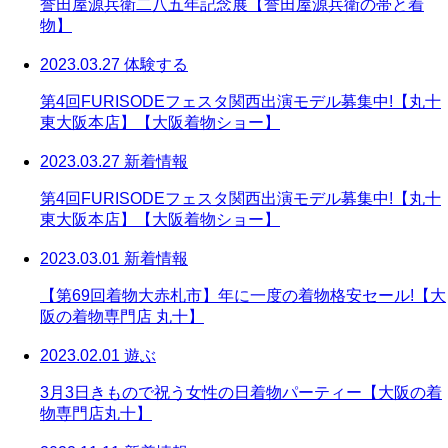
誉田屋源兵衛二八五年記念展【誉田屋源兵衛の帯と着
物】
2023.03.27
体験する
第4回FURISODEフェスタ関西出演モデル募集中!【丸十
東大阪本店】【大阪着物ショー】
2023.03.27
新着情報
第4回FURISODEフェスタ関西出演モデル募集中!【丸十
東大阪本店】【大阪着物ショー】
2023.03.01
新着情報
【第69回着物大赤札市】年に一度の着物格安セール!【大
阪の着物専門店 丸十】
2023.02.01
遊ぶ
3月3日きもので祝う女性の日着物パーティー【大阪の着
物専門店丸十】